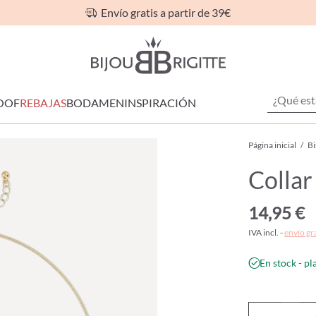
Envío gratis a partir de 39€
OOF
REBAJAS
BODA
MEN
INSPIRACIÓN
Página inicial
/
Bi
Collar
14,95 €
IVA incl. -
envío gr
En stock - pl