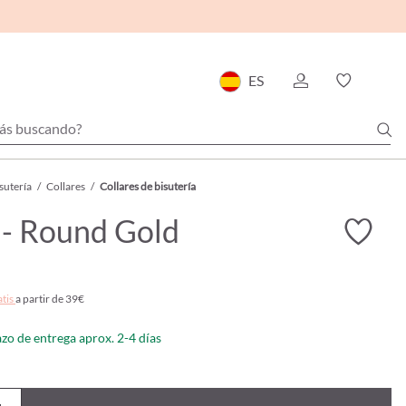
ES
sutería
/
Collares
/
Collares de bisutería
 - Round Gold
atis
a partir de 39€
azo de entrega aprox. 2-4 días