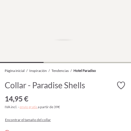
Página inicial
/
Inspiración
/
Tendencias
/
Hotel Paradiso
Collar - Paradise Shells
14,95 €
IVA incl. -
envío gratis
a partir de 39€
Encontrar el tamaño del collar