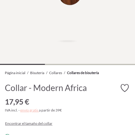
Página inicial
/
Bisutería
/
Collares
/
Collares de bisutería
Collar - Modern Africa
17,95 €
IVA incl. -
envío gratis
a partir de 39€
Encontrar el tamaño del collar