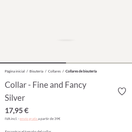
Página inicial
/
Bisutería
/
Collares
/
Collares de bisutería
Collar - Fine and Fancy
Silver
17,95 €
IVA incl. -
envío gratis
a partir de 39€
Encontrar el tamaño del collar