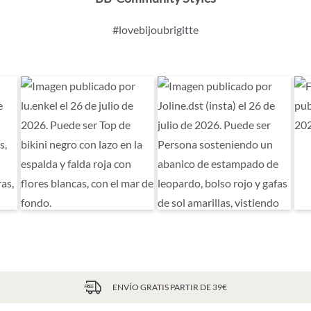
#lovebijoubrigitte
ENVÍO GRATIS PARTIR DE 39€