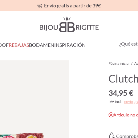
Envío gratis a partir de 39€
OOF
REBAJAS
BODA
MEN
INSPIRACIÓN
Página inicial
/
Ac
Clutch
34,95 €
IVA incl. -
envío gr
Artículo no 
Comprobar