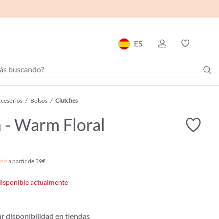
ES
cesorios
/
Bolsos
/
Clutches
 - Warm Floral
atis
a partir de 39€
disponible actualmente
 disponibilidad en tiendas