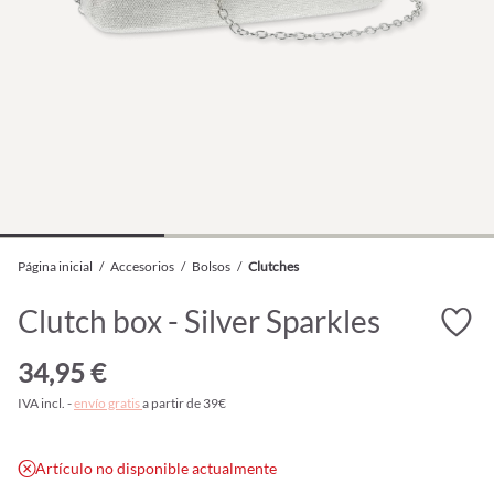
Página inicial
/
Accesorios
/
Bolsos
/
Clutches
Clutch box - Silver Sparkles
34,95 €
IVA incl. -
envío gratis
a partir de 39€
Artículo no disponible actualmente