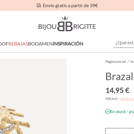
Envío gratis a partir de 39€
OOF
REBAJAS
BODA
MEN
INSPIRACIÓN
Página inicial
/
In
Brazal
14,95 €
IVA incl. -
envío gr
En stock - pl