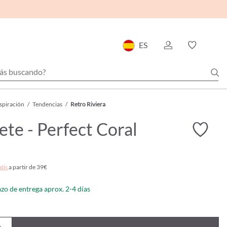
ES
spiración
/
Tendencias
/
Retro Riviera
ete - Perfect Coral
atis
a partir de 39€
azo de entrega aprox. 2-4 días