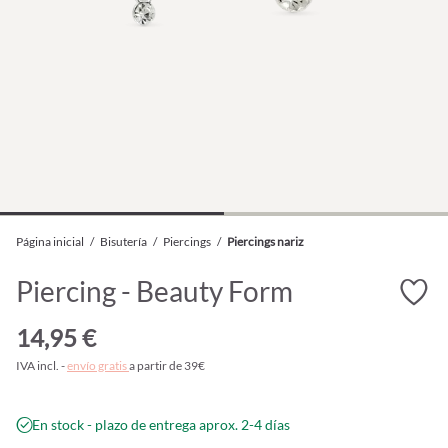
Página inicial
/
Bisutería
/
Piercings
/
Piercings nariz
Piercing - Beauty Form
14,95 €
IVA incl. -
envío gratis
a partir de 39€
En stock - plazo de entrega aprox. 2-4 días