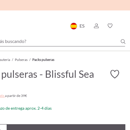
ES
sutería
/
Pulseras
/
Packs pulseras
 pulseras - Blissful Sea
atis
a partir de 39€
azo de entrega aprox. 2-4 días