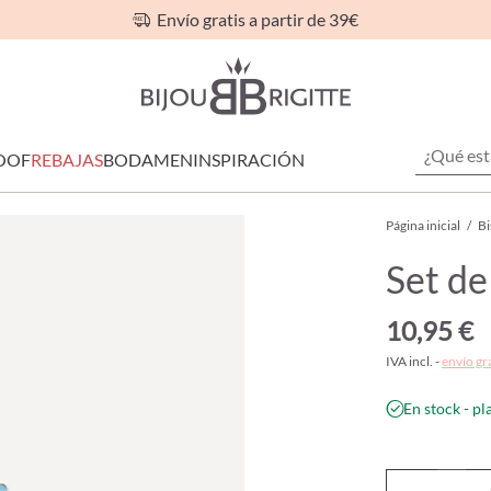
Envío gratis a partir de 39€
OOF
REBAJAS
BODA
MEN
INSPIRACIÓN
Página inicial
/
Bi
Set de
10,95 €
IVA incl. -
envío gr
En stock - pl