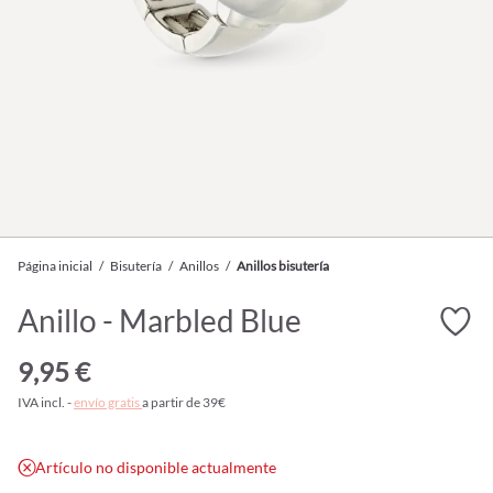
Página inicial
/
Bisutería
/
Anillos
/
Anillos bisutería
Anillo - Marbled Blue
9,95 €
IVA incl. -
envío gratis
a partir de 39€
Artículo no disponible actualmente