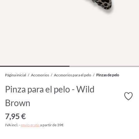
Página inicial
/
Accesorios
/
Accesorios para el pelo
/
Pinzas de pelo
Pinza para el pelo - Wild
Brown
7,95 €
IVA incl. -
envío gratis
a partir de 39€