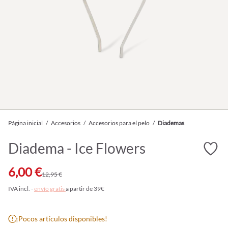
Página inicial
/
Accesorios
/
Accesorios para el pelo
/
Diademas
Diadema - Ice Flowers
6,00 €
12,95 €
IVA incl. -
envío gratis
a partir de 39€
¡Pocos artículos disponibles!