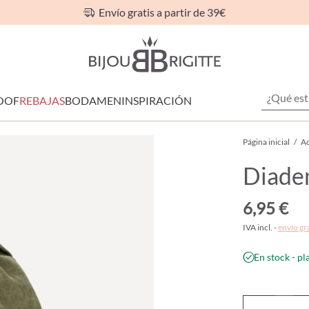
Envío gratis a partir de 39€
OOF
REBAJAS
BODA
MEN
INSPIRACIÓN
Página inicial
/
Ac
Diade
6,95 €
IVA incl. -
envío gr
En stock - pl