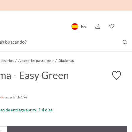
ES
cesorios
/
Accesorios para el pelo
/
Diademas
ma - Easy Green
atis
a partir de 39€
azo de entrega aprox. 2-4 días