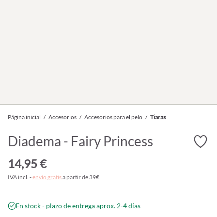
Página inicial
/
Accesorios
/
Accesorios para el pelo
/
Tiaras
Diadema - Fairy Princess
14,95 €
IVA incl. -
envío gratis
a partir de 39€
En stock - plazo de entrega aprox. 2-4 días