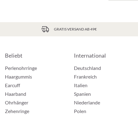
GRATIS VERSAND AB 49€
Beliebt
International
Perlenohrringe
Deutschland
Haargummis
Frankreich
Earcuff
Italien
Haarband
Spanien
Ohrhänger
Niederlande
Zehenringe
Polen