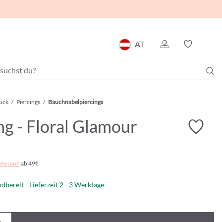
AT
uck
/
Piercings
/
Bauchnabelpiercings
ng - Floral Glamour
Versand
ab 49€
dbereit - Lieferzeit 2 - 3 Werktage