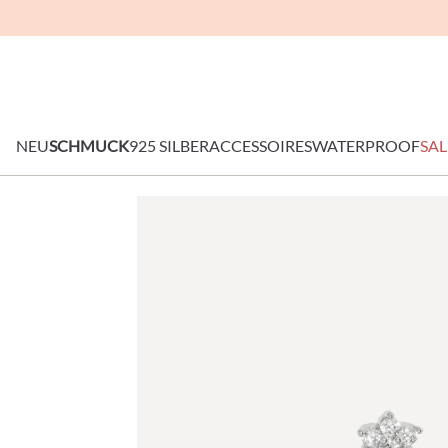
NEU
SCHMUCK
925 SILBER
ACCESSOIRES
WATERPROOF
SAL