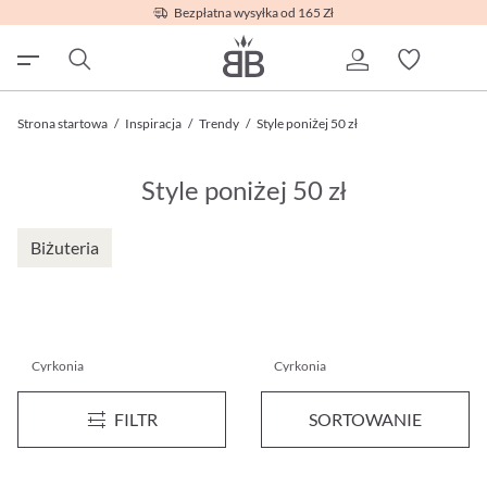
Bezpłatna wysyłka od 165 Zł
Strona startowa
/
Inspiracja
/
Trendy
/
Style poniżej 50 zł
Style poniżej 50 zł
Biżuteria
Cyrkonia
Cyrkonia
Kolczyki sztyfty - Exclusive Glam
Zestaw biżuterii - Floral Shine
Nowość
FILTR
SORTOWANIE
99,95 zł*
199,00 zł*