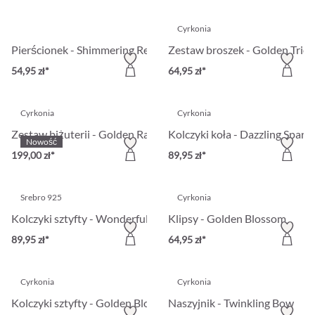
Cyrkonia
Pierścionek - Shimmering Reef
Zestaw broszek - Golden Trio
54,95 zł*
64,95 zł*
Cyrkonia
Cyrkonia
Zestaw biżuterii - Golden Radiance
Kolczyki koła - Dazzling Spark
Nowość
199,00 zł*
89,95 zł*
Srebro 925
Cyrkonia
Kolczyki sztyfty - Wonderful Ocean
Klipsy - Golden Blossom
89,95 zł*
64,95 zł*
Cyrkonia
Cyrkonia
Kolczyki sztyfty - Golden Blossom
Naszyjnik - Twinkling Bow