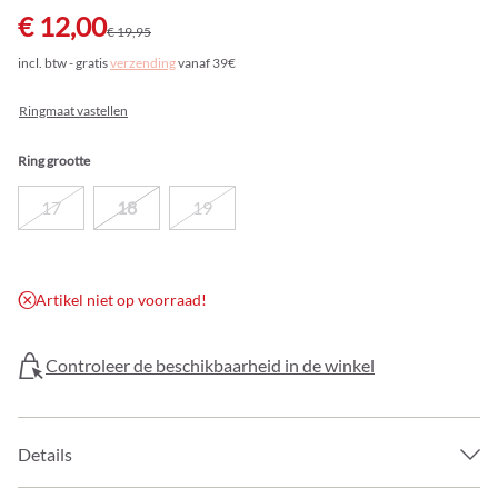
€ 12,00
€ 19,95
incl. btw - gratis
verzending
vanaf 39€
Ringmaat vastellen
Ring grootte
17
18
19
Artikel niet op voorraad!
Controleer de beschikbaarheid in de winkel
Details