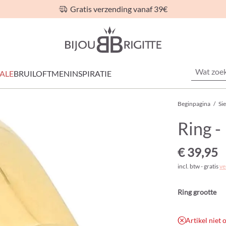
Gratis verzending vanaf 39€
ALE
BRUILOFT
MEN
INSPIRATIE
Beginpagina
/
Si
Ring -
€ 39,95
incl. btw - gratis
ve
Ring grootte
Artikel niet