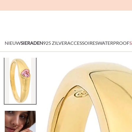
NIEUW
SIERADEN
925 ZILVER
ACCESSOIRES
WATERPROOF
S