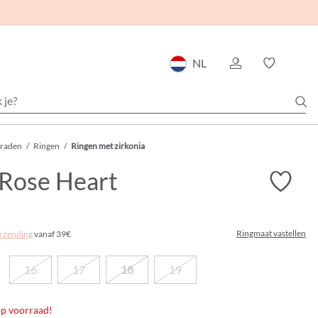
NL
eraden
/
Ringen
/
Ringen met zirkonia
 Rose Heart
Ringmaat vastellen
rzending
vanaf 39€
16
17
18
19
 op voorraad!