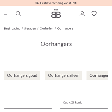
Gratis verzending vanaf 39€
Beginpagina
/
Sieraden
/
Oorbellen
/
Oorhangers
Oorhangers
Oorhangers goud
Oorhangers zilver
Oorhangers m
Cubic Zirkonia
Oorbellen - Antique Tears
Oorbellen - Zirconia Ornamen