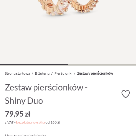
Strona startowa
/
Biżuteria
/
Pierścionki
/
Zestawy pierścionków
Zestaw pierścionków -
Shiny Duo
79,95 zł
z VAT -
bezpłatna wysyłka
od 165 Zł
Ustal rozmiar pierścionka