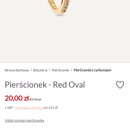
Strona startowa
/
Biżuteria
/
Pierścionki
/
Pierścionki z cyrkoniami
Pierścionek - Red Oval
20,00 zł
39,95 zł
z VAT -
bezpłatna wysyłka
od 165 Zł
Ustal rozmiar pierścionka