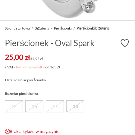
Strona startowa
/
Biżuteria
/
Pierścionki
/
Pierścionki biżuteria
Pierścionek - Oval Spark
25,00 zł
54,95 zł
z VAT -
bezpłatna wysyłka
od 165 Zł
Ustal rozmiar pierścionka
Rozmiar pierścionka
15
16
17
18
Brak artykułu w magazynie!