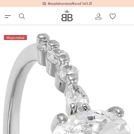
Bezpłatna wysyłka od 165 Zł
Wyprzedaż
Wyprzedaż