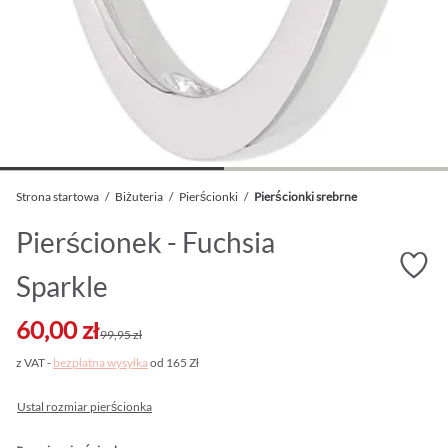
Strona startowa
/
Biżuteria
/
Pierścionki
/
Pierścionki srebrne
Pierścionek - Fuchsia
Sparkle
60,00 zł
99,95 zł
z VAT -
bezpłatna wysyłka
od 165 Zł
Ustal rozmiar pierścionka