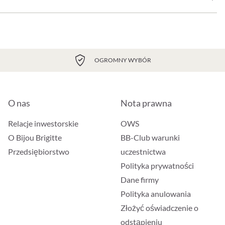
OGROMNY WYBÓR
O nas
Nota prawna
Relacje inwestorskie
OWS
O Bijou Brigitte
BB-Club warunki
Przedsiębiorstwo
uczestnictwa
Polityka prywatności
Dane firmy
Polityka anulowania
Złożyć oświadczenie o
odstąpieniu