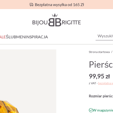
Bezpłatna wysyłka od 165 Zł
ALE
ŚLUB
MEN
INSPIRACJA
Strona startowa
/
Pierś
99,95 zł
z VAT -
bezpłatna 
Rozmiar pierśc
W magazynie 