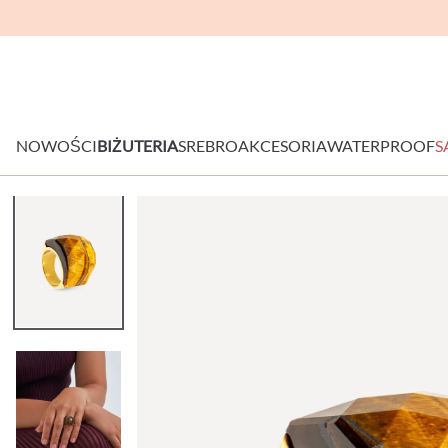
NOWOŚCI
BIŻUTERIA
SREBRO
AKCESORIA
WATERPROOF
S