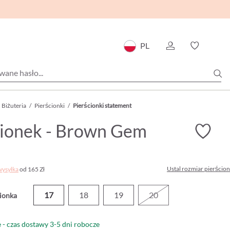
PL
Biżuteria
/
Pierścionki
/
Pierścionki statement
cionek - Brown Gem
Ustal rozmiar pierścio
wysyłka
od 165 Zł
17
18
19
20
ionka
- czas dostawy 3-5 dni robocze