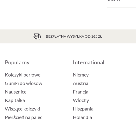
BEZPŁATNA WYSYŁKA OD 165 ZŁ
Popularny
International
Kolczyki perłowe
Niemcy
Gumki do włosów
Austria
Nausznice
Francja
Kapitałka
Włochy
Wiszące kolczyki
Hiszpania
Pierścień na palec
Holandia