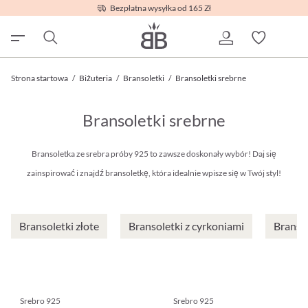
Bezpłatna wysyłka od 165 Zł
Strona startowa
/
Biżuteria
/
Bransoletki
/
Bransoletki srebrne
Bransoletki srebrne
Bransoletka ze srebra próby 925 to zawsze doskonały wybór! Daj się
zainspirować i znajdź bransoletkę, która idealnie wpisze się w Twój styl!
Bransoletki złote
Bransoletki z cyrkoniami
Bransol
Srebro 925
Srebro 925