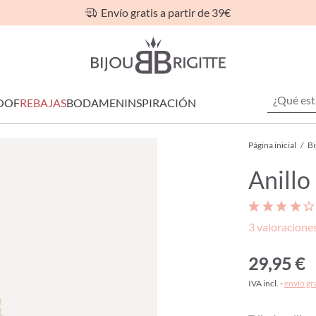
Envío gratis a partir de 39€
OOF
REBAJAS
BODA
MEN
INSPIRACIÓN
Página inicial
/
Bi
Anillo
3 valoracione
29,95 €
IVA incl. -
envío gr