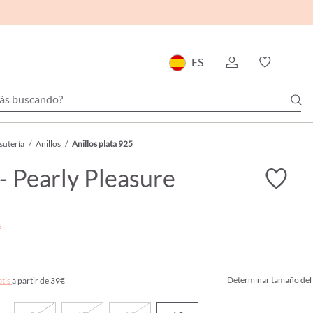
ES
sutería
/
Anillos
/
Anillos plata 925
 - Pearly Pleasure
s
Determinar tamaño del 
atis
a partir de 39€